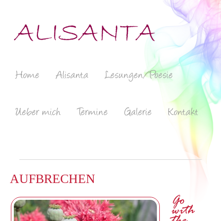
AUFBRECHEN
Go
with
the