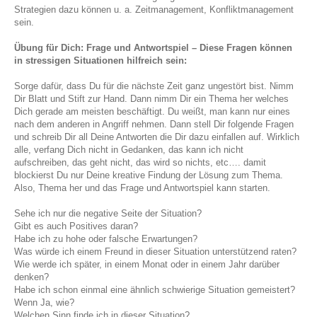
Strategien dazu können u. a. Zeitmanagement, Konfliktmanagement
sein.
Übung für Dich: Frage und Antwortspiel – Diese Fragen können
in stressigen Situationen hilfreich sein:
Sorge dafür, dass Du für die nächste Zeit ganz ungestört bist. Nimm
Dir Blatt und Stift zur Hand. Dann nimm Dir ein Thema her welches
Dich gerade am meisten beschäftigt. Du weißt, man kann nur eines
nach dem anderen in Angriff nehmen. Dann stell Dir folgende Fragen
und schreib Dir all Deine Antworten die Dir dazu einfallen auf. Wirklich
alle, verfang Dich nicht in Gedanken, das kann ich nicht
aufschreiben, das geht nicht, das wird so nichts, etc…. damit
blockierst Du nur Deine kreative Findung der Lösung zum Thema.
Also, Thema her und das Frage und Antwortspiel kann starten.
Sehe ich nur die negative Seite der Situation?
Gibt es auch Positives daran?
Habe ich zu hohe oder falsche Erwartungen?
Was würde ich einem Freund in dieser Situation unterstützend raten?
Wie werde ich später, in einem Monat oder in einem Jahr darüber
denken?
Habe ich schon einmal eine ähnlich schwierige Situation gemeistert?
Wenn Ja, wie?
Welchen Sinn finde ich in dieser Situation?