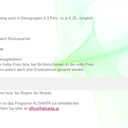
ng auch in Kleingruppen á 3 Pers. zu je € 25,- möglich.
 nach Rücksprache!
e:
ornogebühren!
 halbe Preis bzw. bei Nichterscheinen ist der volle Preis
kann jedoch auch eine Ersatzperson genannt werden.
min bzw. bei Beginn der Module.
er ist das Programm ALISANTA zur betrieblichen
hten Sie bitte an
office@alisanta.at
.